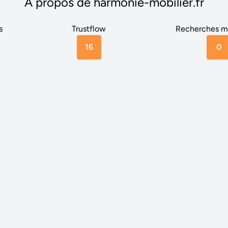
A propos de harmonie-mobilier.fr
s
Trustflow
Recherches m
16
0