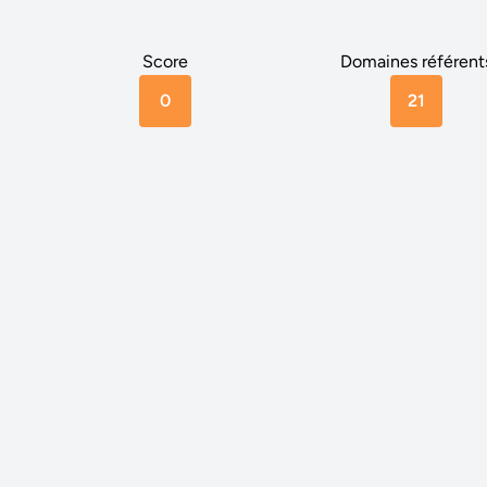
Score
Domaines référent
0
21